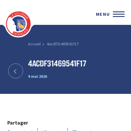
MENU
Accueil
4acdf31469541f17
4acdf31469541f17
9 mai 2026
Partager