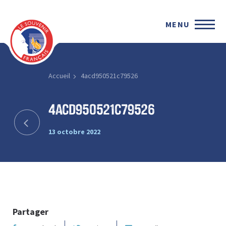
MENU
Accueil
4acd950521c79526
4acd950521c79526
13 octobre 2022
Partager