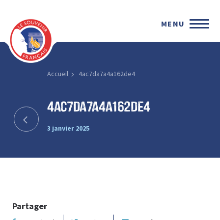
MENU
Accueil
4ac7da7a4a162de4
4ac7da7a4a162de4
3 janvier 2025
Partager