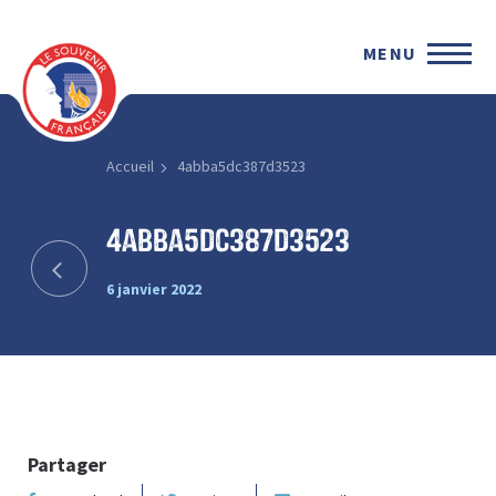
MENU
Accueil
4abba5dc387d3523
4abba5dc387d3523
6 janvier 2022
Partager