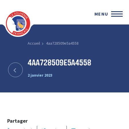
MENU
Accueil
4aa728509e5a4558
4aa728509e5a4558
2 janvier 2023
Partager