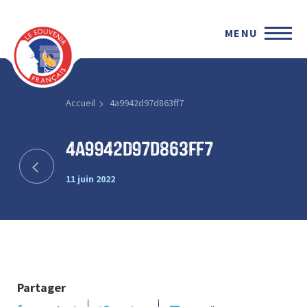
MENU
Accueil
4a9942d97d863ff7
4a9942d97d863ff7
11 juin 2022
Partager