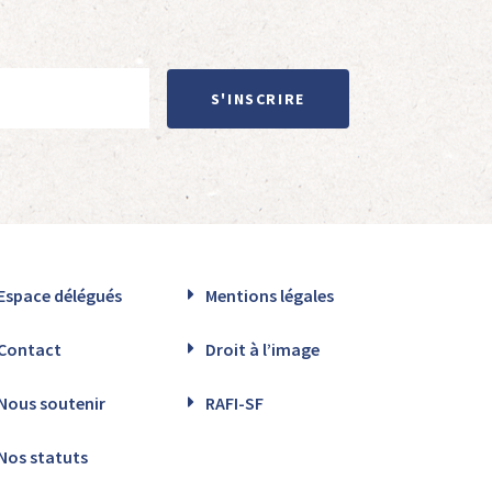
S'INSCRIRE
Espace délégués
Mentions légales
Contact
Droit à l’image
Nous soutenir
RAFI-SF
Nos statuts