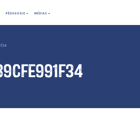
PÉDAGOGIE
MÉDIAS
f34
89cfe991f34