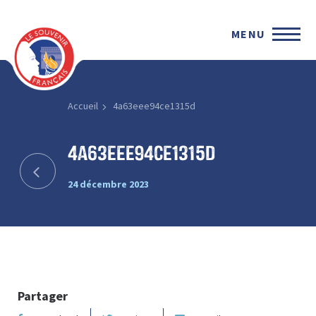
MENU
Accueil
4a63eee94ce1315d
4a63eee94ce1315d
24 décembre 2023
Partager