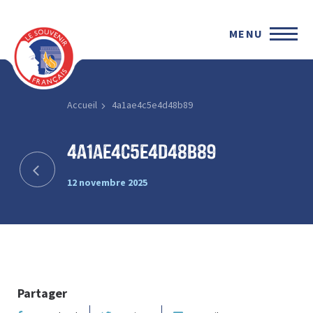
MENU
Accueil
4a1ae4c5e4d48b89
4a1ae4c5e4d48b89
12 novembre 2025
Partager