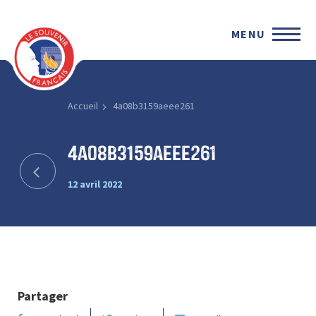
MENU
Accueil
4a08b3159aeee261
4a08b3159aeee261
12 avril 2022
Partager