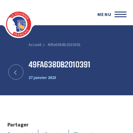
MENU
Accueil
49fa638db2010391
49fa638db2010391
27 janvier 2023
Partager