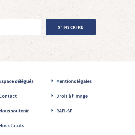
S'INSCRIRE
Espace délégués
Mentions légales
Contact
Droit à l’image
Nous soutenir
RAFI-SF
Nos statuts