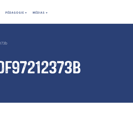
PÉDAGOGIE
MÉDIAS
373b
0f97212373b