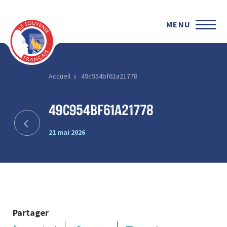
MENU
Accueil
49c954bf61a21778
49c954bf61a21778
21 mai 2026
Partager