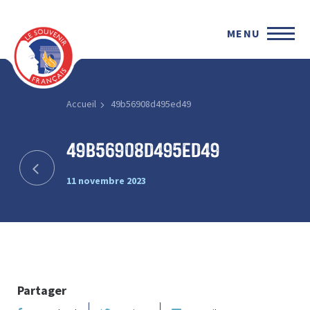
MENU
Accueil
49b56908d495ed49
49b56908d495ed49
11 novembre 2023
Partager