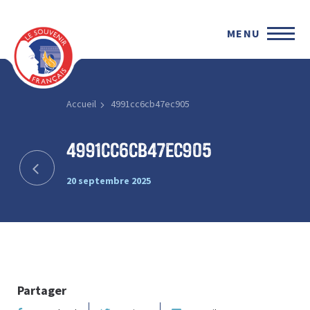
MENU
Accueil
4991cc6cb47ec905
4991cc6cb47ec905
20 septembre 2025
Partager