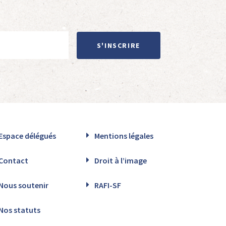
S'INSCRIRE
Espace délégués
Mentions légales
Contact
Droit à l’image
Nous soutenir
RAFI-SF
Nos statuts