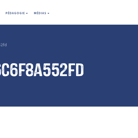
PÉDAGOGIE
MÉDIAS
52fd
6c6f8a552fd