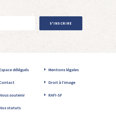
S'INSCRIRE
Espace délégués
Mentions légales
Contact
Droit à l’image
Nous soutenir
RAFI-SF
Nos statuts