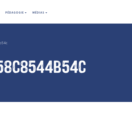
PÉDAGOGIE
MÉDIAS
b54c
58c8544b54c