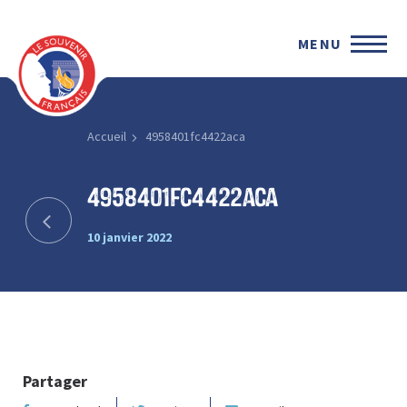
MENU
Accueil
4958401fc4422aca
4958401fc4422aca
10 janvier 2022
Partager