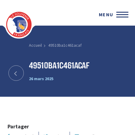
MENU
Accueil
49510ba1c461acaf
49510ba1c461acaf
26 mars 2025
Partager