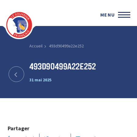
MENU
Accueil
493d90499a22e252
493d90499a22e252
31 mai 2025
Partager