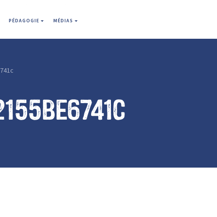
PÉDAGOGIE
MÉDIAS
741c
2155be6741c