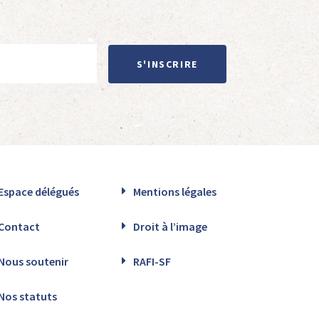
S'INSCRIRE
Espace délégués
Mentions légales
Contact
Droit à l’image
Nous soutenir
RAFI-SF
Nos statuts