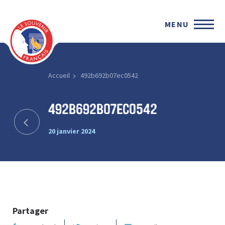
MENU
Accueil
492b692b07ec0542
492b692b07ec0542
20 janvier 2024
Partager