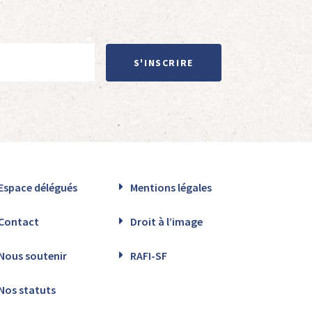
S'INSCRIRE
Espace délégués
Mentions légales
Contact
Droit à l’image
Nous soutenir
RAFI-SF
Nos statuts