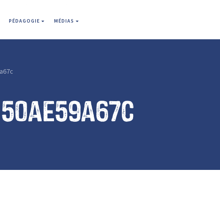
PÉDAGOGIE
MÉDIAS
a67c
b50ae59a67c