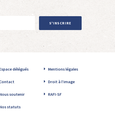
S'INSCRIRE
Espace délégués
Mentions légales
Contact
Droit à l’image
Nous soutenir
RAFI-SF
Nos statuts