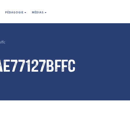
PÉDAGOGIE
MÉDIAS
ffc
ae77127bffc