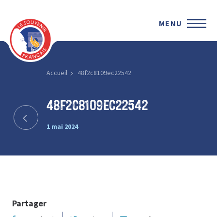
MENU
Accueil
48f2c8109ec22542
48f2c8109ec22542
1 mai 2024
Partager