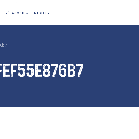
PÉDAGOGIE
MÉDIAS
76b7
fef55e876b7