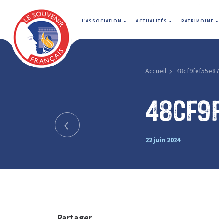
L'ASSOCIATION
ACTUALITÉS
PATRIMOINE
Accueil
48cf9fef55e8
48cf9
22 juin 2024
Partager