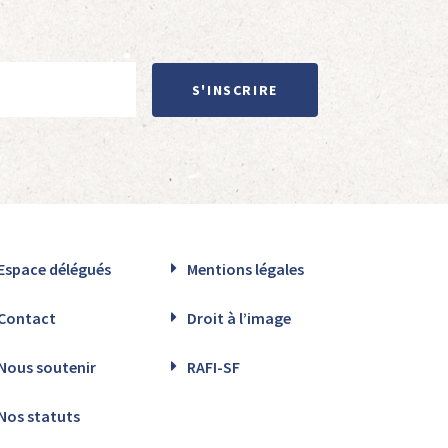
S'INSCRIRE
Espace délégués
Mentions légales
Contact
Droit à l’image
Nous soutenir
RAFI-SF
Nos statuts