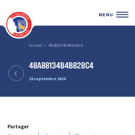
MENU
Accueil
48a88134b4b828c4
48a88134b4b828c4
18 septembre 2024
Partager