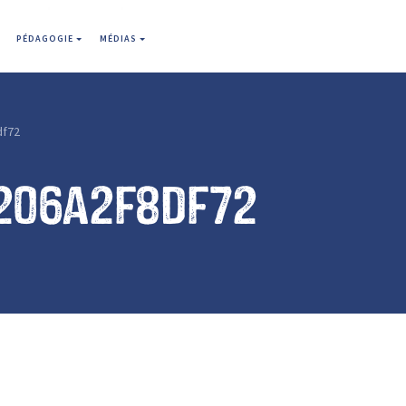
PÉDAGOGIE
MÉDIAS
df72
206a2f8df72