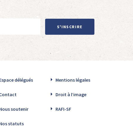
S'INSCRIRE
Espace délégués
Mentions légales
Contact
Droit à l’image
Nous soutenir
RAFI-SF
Nos statuts