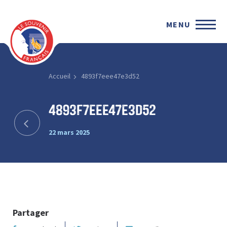
MENU
Accueil
4893f7eee47e3d52
4893f7eee47e3d52
22 mars 2025
Partager