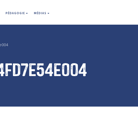
PÉDAGOGIE
MÉDIAS
e004
4fd7e54e004