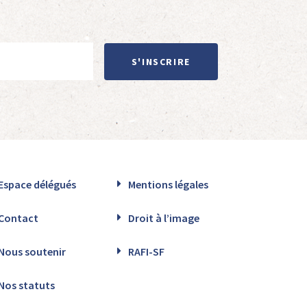
S'INSCRIRE
Espace délégués
Mentions légales
Contact
Droit à l’image
Nous soutenir
RAFI-SF
Nos statuts