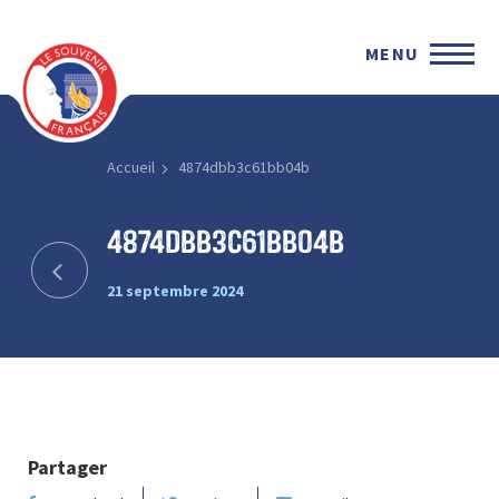
MENU
Accueil
4874dbb3c61bb04b
4874dbb3c61bb04b
21 septembre 2024
Partager