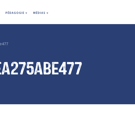
PÉDAGOGIE
MÉDIAS
e477
ea275abe477