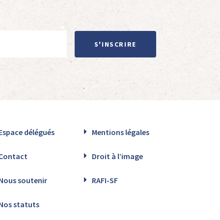
S'INSCRIRE
Espace délégués
Mentions légales
Contact
Droit à l’image
Nous soutenir
RAFI-SF
Nos statuts