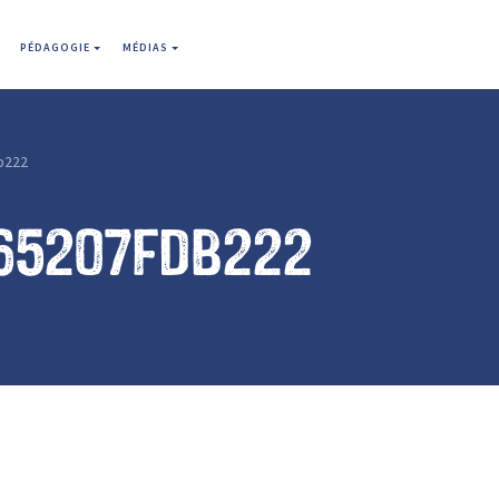
PÉDAGOGIE
MÉDIAS
b222
65207fdb222