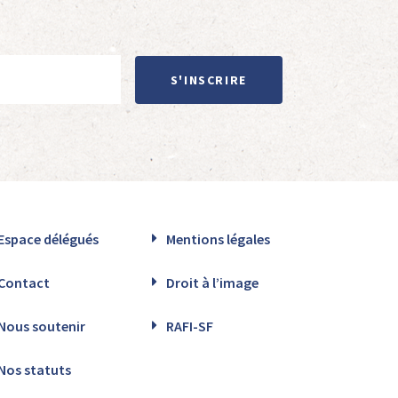
S'INSCRIRE
Espace délégués
Mentions légales
Contact
Droit à l’image
Nous soutenir
RAFI-SF
Nos statuts