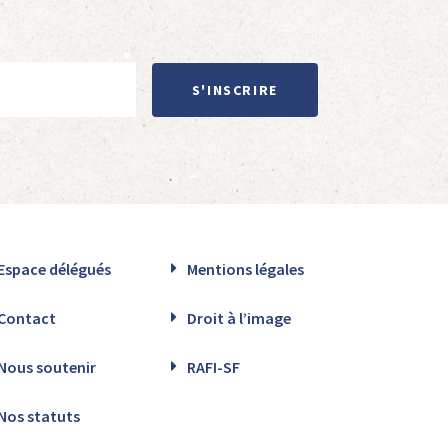
S'INSCRIRE
Espace délégués
Mentions légales
Contact
Droit à l’image
Nous soutenir
RAFI-SF
Nos statuts