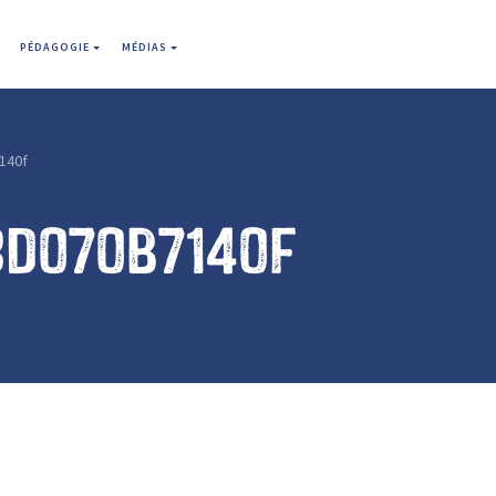
PÉDAGOGIE
MÉDIAS
140f
3d070b7140f