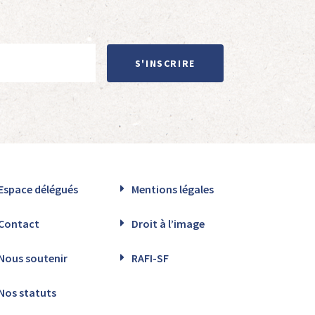
S'INSCRIRE
Espace délégués
Mentions légales
Contact
Droit à l’image
Nous soutenir
RAFI-SF
Nos statuts