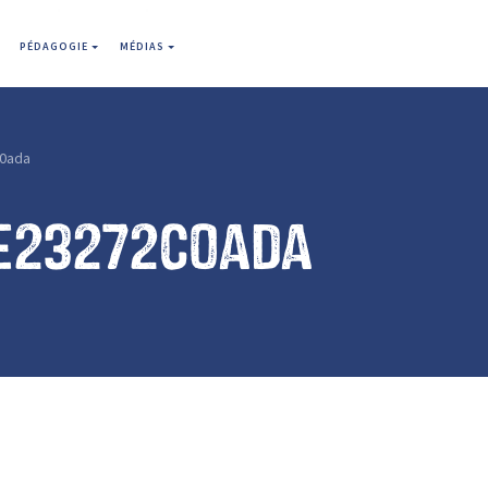
PÉDAGOGIE
MÉDIAS
0ada
e23272c0ada