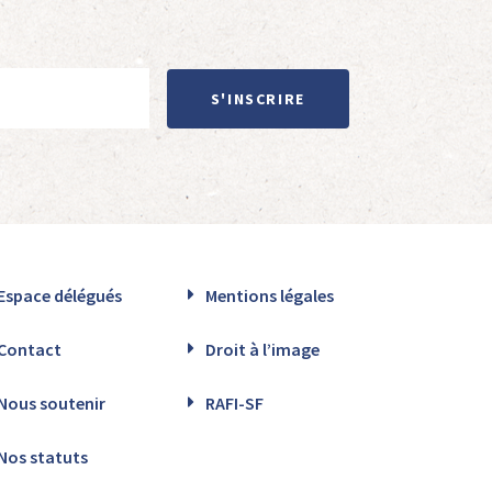
S'INSCRIRE
Espace délégués
Mentions légales
Contact
Droit à l’image
Nous soutenir
RAFI-SF
Nos statuts