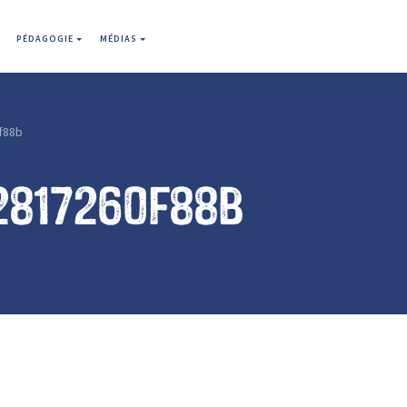
PÉDAGOGIE
MÉDIAS
f88b
2817260f88b