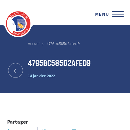
MENU
Accueil
4795bc585d2afed9
4795bc585d2afed9
14 janvier 2022
Partager