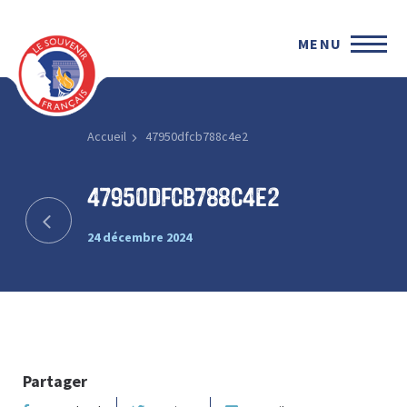
MENU
Accueil
47950dfcb788c4e2
47950dfcb788c4e2
24 décembre 2024
Partager