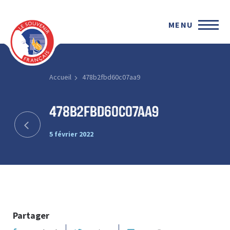
MENU
Accueil
478b2fbd60c07aa9
478b2fbd60c07aa9
5 février 2022
Partager