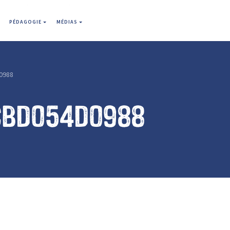
PÉDAGOGIE
MÉDIAS
0988
cbd054d0988