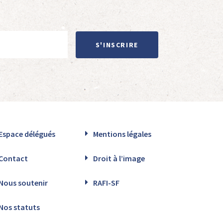
S'INSCRIRE
Espace délégués
Mentions légales
Contact
Droit à l’image
Nous soutenir
RAFI-SF
Nos statuts