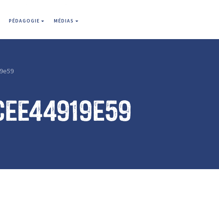
PÉDAGOGIE
MÉDIAS
9e59
cee44919e59