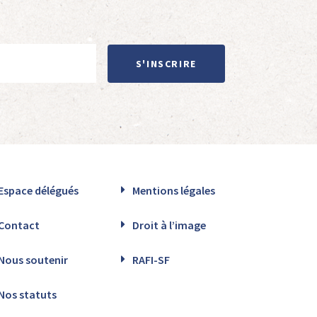
S'INSCRIRE
Espace délégués
Mentions légales
Contact
Droit à l’image
Nous soutenir
RAFI-SF
Nos statuts