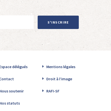
S'INSCRIRE
Espace délégués
Mentions légales
Contact
Droit à l’image
Nous soutenir
RAFI-SF
Nos statuts