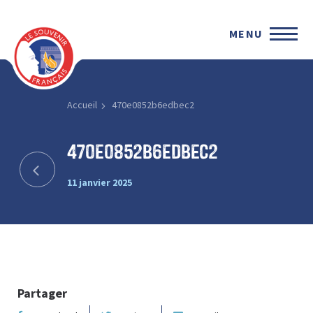
MENU
Accueil
470e0852b6edbec2
470e0852b6edbec2
11 janvier 2025
Partager