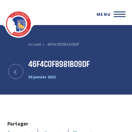
MENU
Accueil
46f4c0f8981b09df
46f4c0f8981b09df
30 janvier 2022
Partager