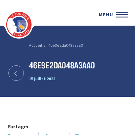
MENU
Accueil
46e9e2da048a3aa0
46e9e2da048a3aa0
15 juillet 2022
Partager