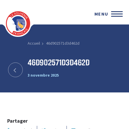
MENU
Accueil
46d902571d3d462d
46d902571d3d462d
3 novembre 2025
Partager