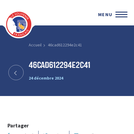
MENU
Accueil
46cad612294e2c41
46cad612294e2c41
24 décembre 2024
Partager