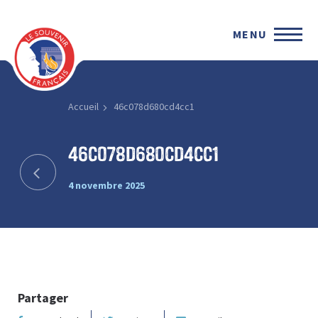
MENU
Accueil
46c078d680cd4cc1
46c078d680cd4cc1
4 novembre 2025
Partager