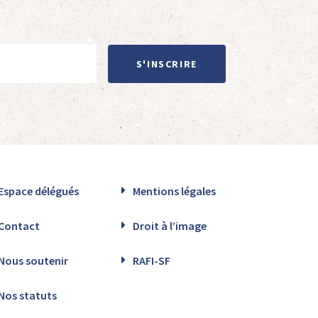
S'INSCRIRE
Espace délégués
Mentions légales
Contact
Droit à l’image
Nous soutenir
RAFI-SF
Nos statuts