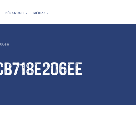
PÉDAGOGIE
MÉDIAS
206ee
cb718e206ee