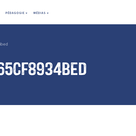
PÉDAGOGIE
MÉDIAS
4bed
65cf8934bed