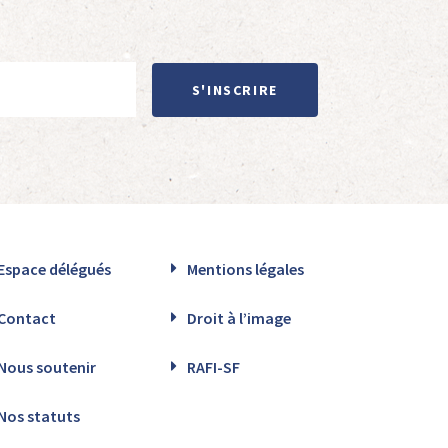
S'INSCRIRE
Espace délégués
Mentions légales
Contact
Droit à l’image
Nous soutenir
RAFI-SF
Nos statuts